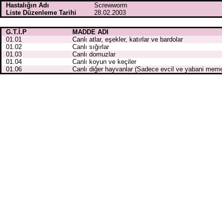
Hastalığın Adı
Screwworm
Liste Düzenleme Tarihi
28.02.2003
G.T.İ.P
MADDE ADI
01.01
Canlı atlar, eşekler, katırlar ve bardolar
01.02
Canlı sığırlar
01.03
Canlı domuzlar
01.04
Canlı koyun ve keçiler
01.06
Canlı diğer hayvanlar (Sadece evcil ve yabani meme